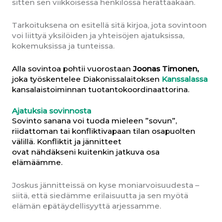
sitten sen viikkoisessa henkilössä herättääkään.
Tarkoituksena on esitellä sitä kirjoa, jota sovintoon
voi liittyä yksilöiden ja yhteisöjen ajatuksissa,
kokemuksissa ja tunteissa.
Alla sovintoa pohtii vuorostaan
Joonas Timonen,
joka työskentelee Diakonissalaitoksen
Kanssalassa
kansalaistoiminnan tuotantokoordinaattorina.
Ajatuksia sovinnosta
Sovinto sanana voi tuoda mieleen ”sovun”,
riidattoman tai konfliktivapaan tilan osapuolten
välillä. Konfliktit ja jännitteet
ovat nähdäkseni kuitenkin jatkuva osa
elämäämme.
Joskus jännitteissä on kyse moniarvoisuudesta –
siitä, että siedämme erilaisuutta ja sen myötä
elämän epätäydellisyyttä arjessamme.