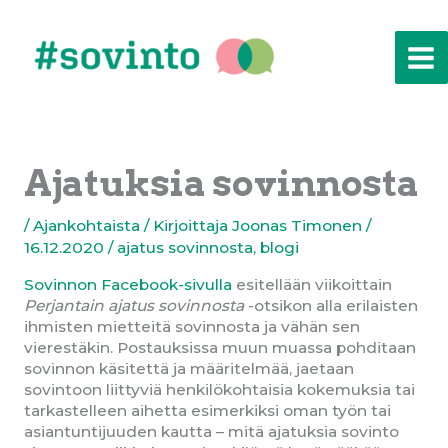
Siirry
sisältöön
Ajatuksia sovinnosta
/
Ajankohtaista
/ Kirjoittaja
Joonas Timonen
/
16.12.2020
/
ajatus sovinnosta
,
blogi
Sovinnon Facebook-sivulla
esitellään viikoittain
Perjantain ajatus sovinnosta
-otsikon alla erilaisten
ihmisten mietteitä sovinnosta ja vähän sen
vierestäkin. Postauksissa muun muassa pohditaan
sovinnon käsitettä ja määritelmää, jaetaan
sovintoon liittyviä henkilökohtaisia kokemuksia tai
tarkastelleen aihetta esimerkiksi oman työn tai
asiantuntijuuden kautta – mitä ajatuksia sovinto