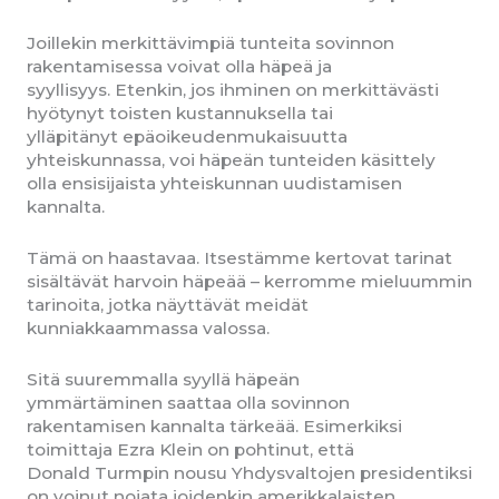
Joillekin merkittävimpiä tunteita sovinnon
rakentamisessa voivat olla häpeä ja
syyllisyys. Etenkin, jos ihminen on merkittävästi
hyötynyt toisten kustannuksella tai
ylläpitänyt epäoikeudenmukaisuutta
yhteiskunnassa, voi häpeän tunteiden käsittely
olla ensisijaista yhteiskunnan uudistamisen
kannalta.
Tämä on haastavaa. Itsestämme kertovat tarinat
sisältävät harvoin häpeää – kerromme mieluummin
tarinoita, jotka näyttävät meidät
kunniakkaammassa valossa.
Sitä suuremmalla syyllä häpeän
ymmärtäminen saattaa olla sovinnon
rakentamisen kannalta tärkeää. Esimerkiksi
toimittaja Ezra Klein on pohtinut, että
Donald Turmpin nousu Yhdysvaltojen presidentiksi
on voinut nojata joidenkin amerikkalaisten