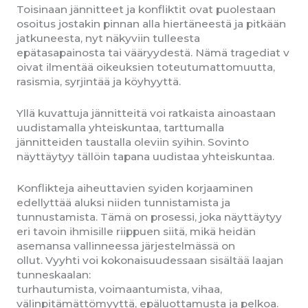
Toisinaan jännitteet ja konfliktit ovat puolestaan
osoitus jostakin pinnan alla hiertäneestä ja pitkään
jatkuneesta, nyt näkyviin tulleesta
epätasapainosta tai vääryydestä. Nämä tragediat v
oivat ilmentää oikeuksien toteutumattomuutta,
rasismia, syrjintää ja köyhyyttä.
Yllä kuvattuja jännitteitä voi ratkaista ainoastaan
uudistamalla yhteiskuntaa, tarttumalla
jännitteiden taustalla oleviin syihin. Sovinto
näyttäytyy tällöin tapana uudistaa yhteiskuntaa.
Konflikteja aiheuttavien syiden korjaaminen
edellyttää aluksi niiden tunnistamista ja
tunnustamista. Tämä on prosessi, joka näyttäytyy
eri tavoin ihmisille riippuen siitä, mikä heidän
asemansa vallinneessa järjestelmässä on
ollut. Vyyhti voi kokonaisuudessaan sisältää laajan
tunneskaalan:
turhautumista, voimaantumista, vihaa,
välinpitämättömyyttä, epäluottamusta ja pelkoa.