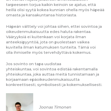
tarpeeseen torjua kaikin keinoin se ajatus, että
heillä olisi syytä kokea kunnian ohella myös häpeää
omasta ja kansakuntansa historiasta.
Häpeän välttely voi johtaa siihen, ettei sovintoa ja
oikeudenmukaisuutta edes haluta rakentaa.
Vääryyksiä ei kuitenkaan voi korjata ilman
anteeksipyyntöä, jota on puolestaan vaikea
kuvitella ilman katumuksen tunteita. Tämä voi
olla ihmiselle myös tervehdyttävä kokemus.
Jos sovinto on tapa uudistaa
yhteiskuntaa, voi sovintoa edistää rakentamalla
yhteiskuntaa, joka auttaa meitä tunnistamaan ja
korjaamaan epäoikeudenmukaisuutta
konkreettisesti, symbolisesti ja kokemuksellisesti.
Kirjoittaja:
Joonas Timonen