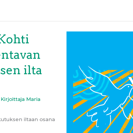
Kohti
entavan
en ilta
 Kirjoittaja
Maria
utuksen iltaan osana