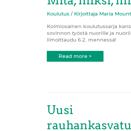
Mitä, miksi, m
Koulutus
/ Kirjoittaja
Maria Mount
Kolmiosainen koulutussarja kansa
sovinnon työstä nuorille ja nuorill
Ilmoittaudu 6.2. mennessä!
Globaali
Read more >
rauhantyö:
Mitä,
miksi,
miten?
Uusi
rauhankasvatu