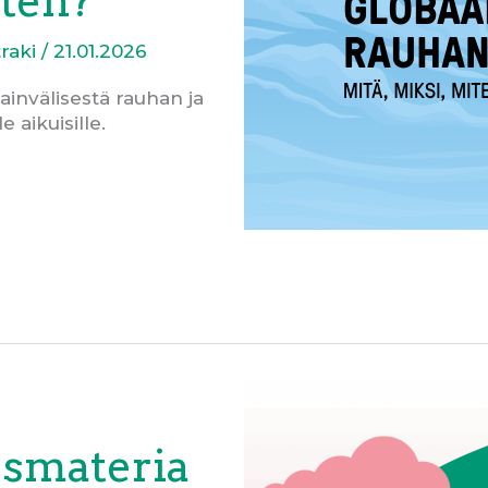
iten?
raki
/
21.01.2026
invälisestä rauhan ja
e aikuisille.
smateria