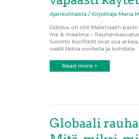
Ajankohtaista
/ Kirjoittaja
Maria 
Odotus on ohi! Materiaalin pariin
me & maailma – Rauhankasvatusma
Sovinto Konfliktit ovat osa arke
vaatii taitoa sovitella ja kohdata
Minä,
Read more >
me
&
maailma
–
Rauhankasvatusmateriaali
nuorille
on
nyt
vapaasti
käytettävissäsi!
Globaali rauha