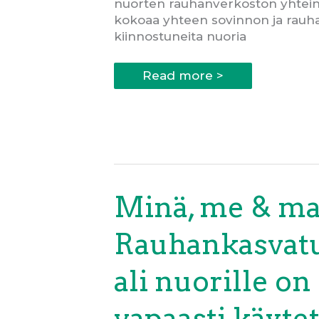
nuorten rauhanverkoston yhteine
kokoaa yhteen sovinnon ja rauh
kiinnostuneita nuoria
Sovinto-
Read more >
leiri!
Minä, me & ma
Rauhankasvat
ali nuorille on
vapaasti käytet