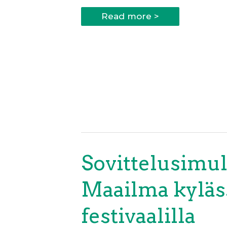
Tule
Read more >
mukaan!
Kohti
sovintoa
–
rakentavan
vuorovaikutuksen
ilta
17.9.2025
Sovittelusimul
Maailma kyläs
festivaalilla