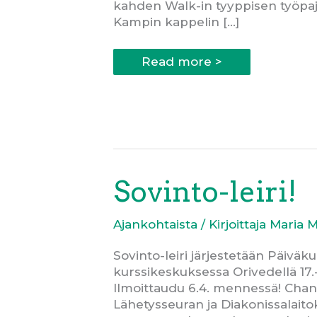
kahden Walk-in tyyppisen työp
Kampin kappelin […]
Sovinnon
Read more >
järjestämät
työpajat
Maailma
kylässä
-
festivaaleilla!
Sovinto-leiri!
Ajankohtaista
/ Kirjoittaja
Maria 
Sovinto-leiri järjestetään Päiv
kurssikeskuksessa Orivedellä 17.-
Ilmoittaudu 6.4. mennessä! Ch
Lähetysseuran ja Diakonissalaito