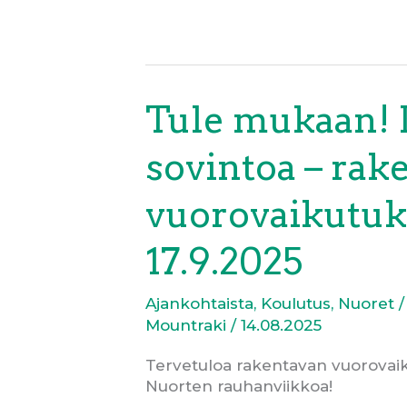
helmikuussa
2026
Tule mukaan! 
sovintoa – rak
vuorovaikutuks
17.9.2025
Ajankohtaista
,
Koulutus
,
Nuoret
/
Mountraki
/
14.08.2025
Tervetuloa rakentavan vuorovaik
Nuorten rauhanviikkoa!