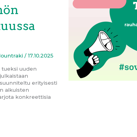
hön
kuussa
Mountraki
/
17.10.2025
 tueksi uuden
julkaistaan
uunniteltu erityisesti
en aikuisten
arjota konkreettisia