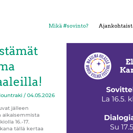
Mikä #sovinto?
Ajankohtaist
estämät
lma
aleilla!
Mountraki
/
04.05.2026
uvat jälleen
än aikaisemmista
iolla 16.-17.
ana tällä kertaa