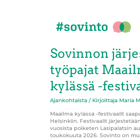
Siirry
sisältöön
Sovinnon järj
työpajat Maai
kylässä -festiva
Ajankohtaista
/ Kirjoittaja
Maria 
Maailma kylässä -festivaalit saap
Helsinkiin. Festivaalit järjestetä
vuosista poiketen Lasipalatsin auk
toukokuuta 2026. Sovinto on muk