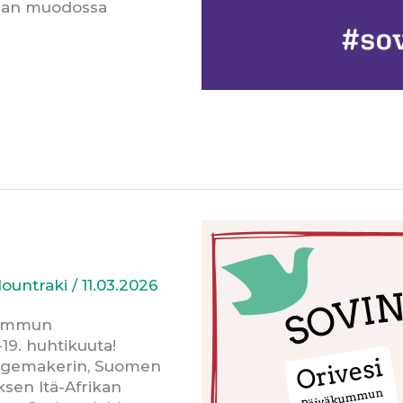
ajan muodossa
Mountraki
/
11.03.2026
äkummun
19. huhtikuuta!
angemakerin, Suomen
ksen Itä-Afrikan