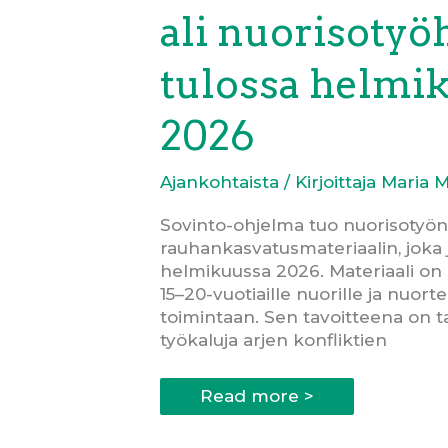
ali nuorisotyö
tulossa helmi
2026
Ajankohtaista
/ Kirjoittaja
Maria 
Sovinto-ohjelma tuo nuorisotyön
rauhankasvatusmateriaalin, joka 
helmikuussa 2026. Materiaali on s
15–20-vuotiaille nuorille ja nuort
toimintaan. Sen tavoitteena on t
työkaluja arjen konfliktien
Uusi
Read more >
rauhankasvatusmateriaali
nuorisotyöhön
tulossa