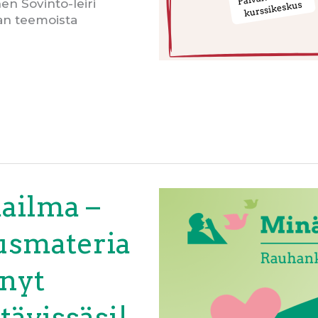
n Sovinto-leiri
an teemoista
ailma –
usmateria
 nyt
tävissäsi!