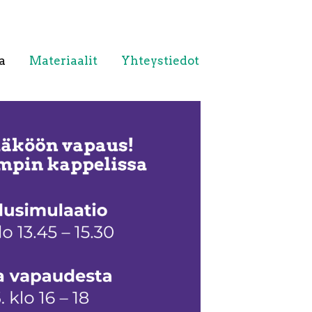
a
Materiaalit
Yhteystiedot