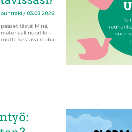
Mountraki
/
03.03.2026
 pääset tästä: Minä,
teriaali nuorille –
a, mutta kestävä rauha
ntyö: