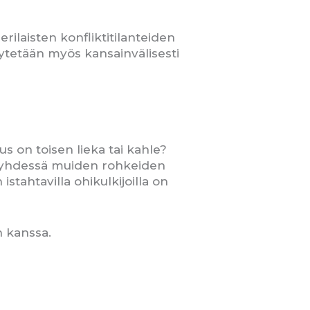
rilaisten konfliktitilanteiden
ytetään myös kansainvälisesti
s on toisen lieka tai kahle?
a yhdessä muiden rohkeiden
tahtavilla ohikulkijoilla on
 kanssa.