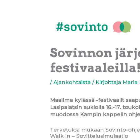
Siirry
sisältöön
Sovinnon järj
festivaaleilla
/
Ajankohtaista
/ Kirjoittaja
Maria
Maailma kylässä -festivaalit saap
Lasipalatsin aukiolla 16.-17. to
muodossa Kampin kappelin ohje
Tervetuloa mukaan Sovinto-ohjel
Walk in – Sovittelusimulaatio