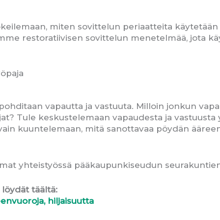
eilemaan, miten sovittelun periaatteita käytetään e
me restoratiivisen sovittelun menetelmää, jota kä
yöpaja
pohditaan vapautta ja vastuuta. Milloin jonkun vapau
ajat? Tule keskustelemaan vapaudesta ja vastuust
 vain kuuntelemaan, mitä sanottavaa pöydän ääreen is
umat yhteistyössä pääkaupunkiseudun seurakuntien
öydät täältä:
nvuoroja, hiljaisuutta