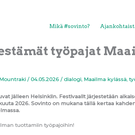
Mikä #sovinto?
Ajankohtaist
estämät työpajat Maai
!
 Mountraki
/
04.05.2026
/
dialogi
,
Maailma kylässä
,
ty
uvat jälleen Helsinkiin. Festivaalit järjestetään aik
ukokuuta 2026. Sovinto on mukana tällä kertaa kahde
lmassa.
man tuottamiin työpajoihin!