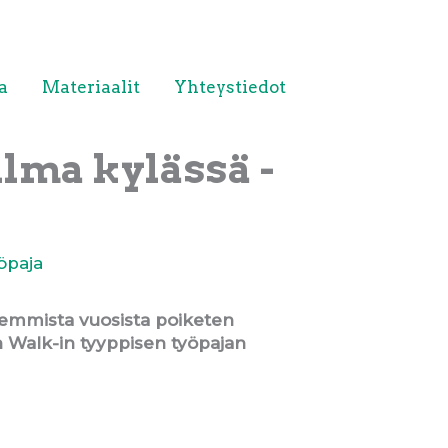
a
Materiaalit
Yhteystiedot
lma kylässä -
öpaja
aisemmista vuosista poiketen
n Walk-in tyyppisen työpajan