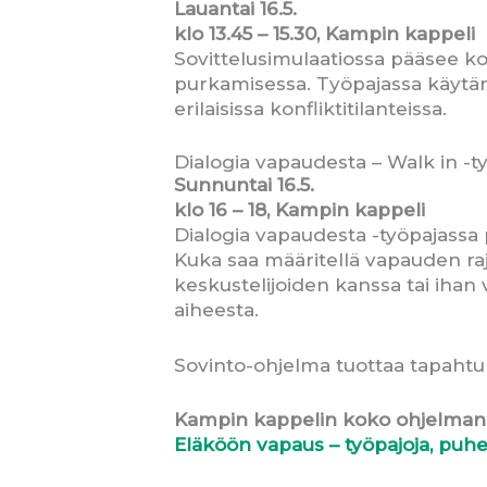
Lauantai 16.5.
klo 13.45 – 15.30, Kampin kappeli
Sovittelusimulaatiossa pääsee kok
purkamisessa. Työpajassa käytäm
erilaisissa konfliktitilanteissa.
Dialogia vapaudesta – Walk in -t
Sunnuntai 16.5.
klo 16
–
18, Kampin kappeli
Dialogia vapaudesta -työpajassa
Kuka saa määritellä vapauden r
keskustelijoiden kanssa tai ihan
aiheesta.
Sovinto-ohjelma tuottaa tapaht
Kampin kappelin koko ohjelman l
Eläköön vapaus – työpajoja, puhee