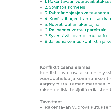
1. Rakentavaan vuorovaikutukse
2. Sovintoa someen!
3. Ryhmänohjaajan valta-asema
4. Konfliktit arjen tilanteissa: dr
5. Nuoret rauhanrakentajina
6. Rauhanneuvottelu pareittain
7. Syventävä sovintosimulaatio
8. Jälleenrakennus konfliktin jälk
Konfliktit osana elämää
Konfliktit ovat osa arkea niin yks
vuoropuhelua ja kommunikointikyky
kärjistymistä. Tämän materiaalin 
rakenteellisia tekijöitä erilaist
Tavoitteet
Rakentavan vuorovaikutuksen