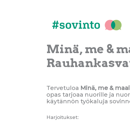
Siirry
sisältöön
Minä, me & m
Rauhankasvat
Tervetuloa
Minä, me & maa
opas tarjoaa nuorille ja nuo
käytännön työkaluja sovinn
Harjoitukset: