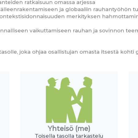
lanteiden ratkaisuun omassa arjessa
 jälleenrakentamiseen ja globaaliin rauhantyöhön 
 kontekstisidonnaisuuden merkityksen hahmottamin
nnalliseen vaikuttamiseen rauhan ja sovinnon tee
tasolle, joka ohjaa osallistujan omasta itsestä kohti
Yhteisö (me)
Toisella tasolla tarkastelu