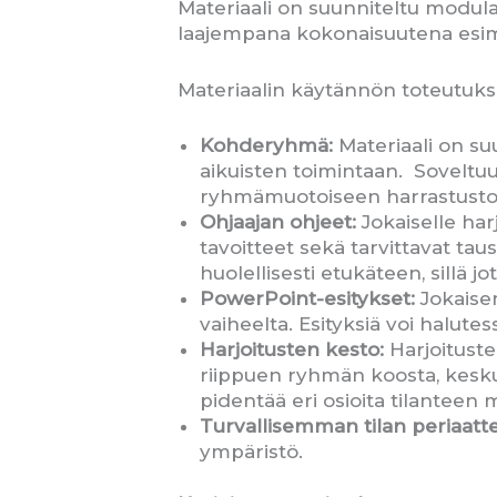
Materiaali on suunniteltu modulaari
laajempana kokonaisuutena esimer
Materiaalin käytännön toteutuks
Kohderyhmä:
Materiaali on su
aikuisten toimintaan. Soveltuu 
ryhmämuotoiseen harrastusto
Ohjaajan ohjeet:
Jokaiselle harj
tavoitteet sekä tarvittavat taus
huolellisesti etukäteen, sillä j
PowerPoint-esitykset:
Jokaisen
vaiheelta. Esityksiä voi halute
Harjoitusten kesto:
Harjoituste
riippuen ryhmän koosta, keskust
pidentää eri osioita tilanteen
Turvallisemman tilan periaatte
ympäristö.