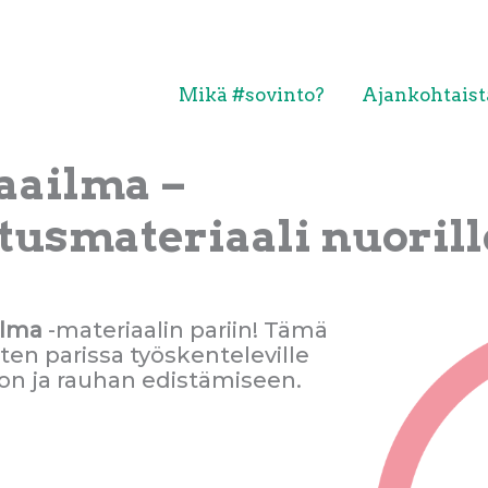
Mikä #sovinto?
Ajankohtaist
aailma –
usmateriaali nuorill
ilma
-materiaalin pariin! Tämä
rten parissa työskenteleville
on ja rauhan edistämiseen.