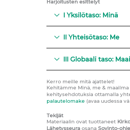
Harjoitusten esittelyt
I Yksilötaso: Minä
II Yhteisötaso: Me
III Globaali taso: Ma
Kerro meille mitä ajattelet!
Kehitämme Minä, me & maailma ‑mat
kehitysehdotuksia ottamalla yhte
palautelomake
(avaa uudessa väl
Tekijät
Materiaalin ovat tuottaneet
Kirk
Lähetysseura
osana
Sovinto-ohj