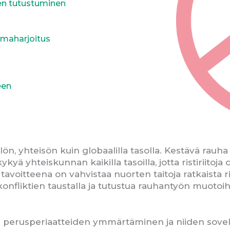
en tutustuminen
aamaharjoitus
een
ilön, yhteisön kuin globaalilla tasolla. Kestävä rauh
ä yhteiskunnan kaikilla tasoilla, jotta ristiriitoja 
tavoitteena on vahvistaa nuorten taitoja ratkaista ri
en konfliktien taustalla ja tutustua rauhantyön muot
 perusperiaatteiden ymmärtäminen ja niiden sov