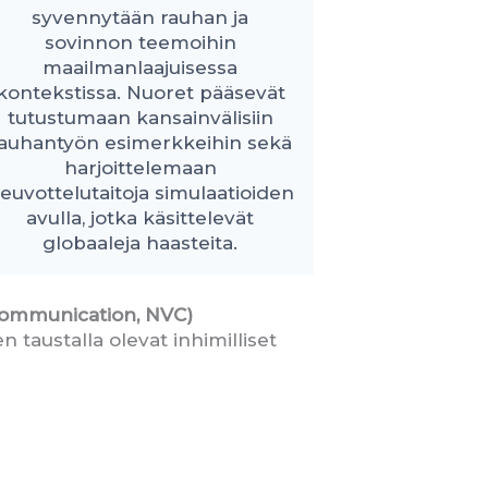
syvennytään rauhan ja
sovinnon teemoihin
maailmanlaajuisessa
kontekstissa. Nuoret pääsevät
tutustumaan kansainvälisiin
auhantyön esimerkkeihin sekä
harjoittelemaan
euvottelutaitoja simulaatioiden
avulla, jotka käsittelevät
globaaleja haasteita.
Communication, NVC)
n taustalla olevat inhimilliset