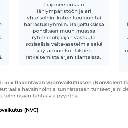
laajenee omaan
lähiympäristöön ja eri
a
yhteisöihin, kuten kouluun tai
n
harrastusryhmiin. Harjoituksissa
a
pohditaan muun muassa
a
ryhmänohjaajan vastuuta,
r
sosiaalisia valta-asetelmia sekä
käytännön konfliktien
n
.
ratkaisemista arjen tilanteissa.
toimii
Rakentavan vuorovaikutuksen (Nonviolent 
neutraalia havainnointia, tunnistetaan tunteet ja niide
, toimintaan tähtääviä pyyntöjä.
ovaikutus (NVC)