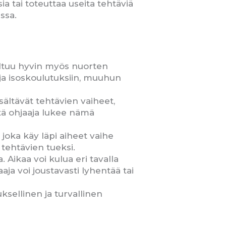
sia tai toteuttaa useita tehtäviä
ssa.
veltuu hyvin myös nuorten
 ja isoskoulutuksiin, muuhun
sältävät tehtävien vaiheet,
että ohjaaja lukee nämä
joka käy läpi aiheet vaihe
 tehtävien tueksi.
 Aikaa voi kulua eri tavalla
aja voi joustavasti lyhentää tai
ksellinen ja turvallinen