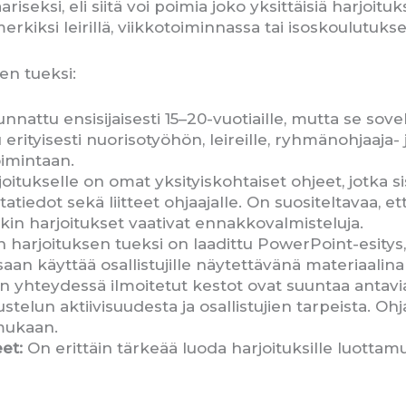
seksi, eli siitä voi poimia joko yksittäisiä harjoituk
kiksi leirillä, viikkotoiminnassa tai isoskoulutukse
en tueksi:
unnattu ensisijaisesti 15–20-vuotiaille, mutta se so
erityisesti nuorisotyöhön, leireille, ryhmänohjaaja-
imintaan.
oitukselle on omat yksityiskohtaiset ohjeet, jotka si
tatiedot sekä liitteet ohjaajalle. On suositeltavaa, 
otkin harjoitukset vaativat ennakkovalmisteluja.
 harjoituksen tueksi on laadittu PowerPoint-esitys, 
ssaan käyttää osallistujille näytettävänä materiaalina
n yhteydessä ilmoitetut kestot ovat suuntaa antavia.
elun aktiivisuudesta ja osallistujien tarpeista. Ohja
 mukaan.
et:
On erittäin tärkeää luoda harjoituksille luottamu