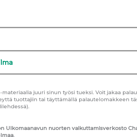
ailma
eriaalia juuri sinun työsi tueksi. Voit jakaa palau
yttä tuottajiin tai täyttämällä palautelomakkeen tä
ilehdessä).
on Ulkomaanavun nuorten vaikuttamisverkosto 
elmaa
.