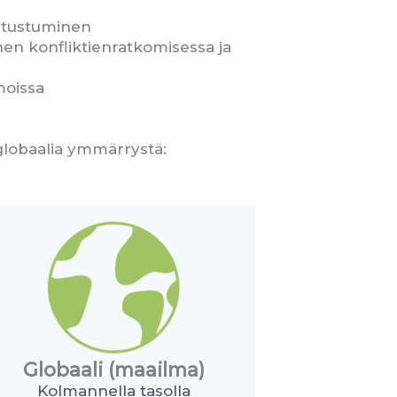
tutustuminen
en konfliktienratkomisessa ja
moissa
 globaalia ymmärrystä:
Globaali (maailma)
Kolmannella tasolla