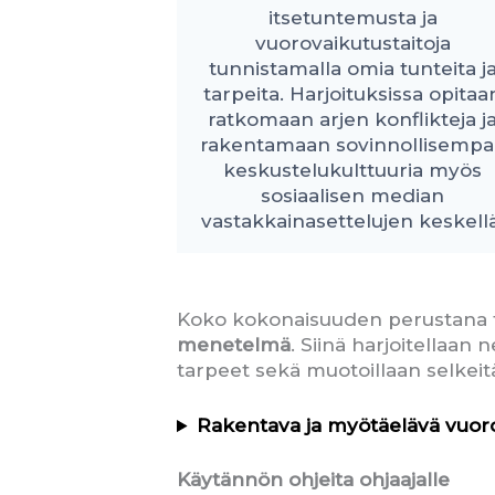
itsetuntemusta ja
vuorovaikutustaitoja
tunnistamalla omia tunteita j
tarpeita. Harjoituksissa opitaa
ratkomaan arjen konflikteja j
rakentamaan sovinnollisempa
keskustelukulttuuria myös
sosiaalisen median
vastakkainasettelujen keskellä
Koko kokonaisuuden perustana 
menetelmä
. Siinä harjoitellaan 
tarpeet sekä muotoillaan selkeitä
Rakentava ja myötäelävä vuor
Käytännön ohjeita ohjaajalle