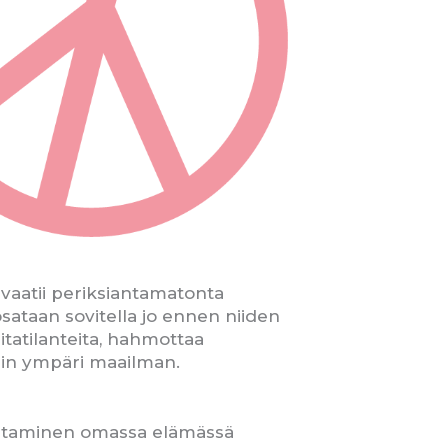
a vaatii periksiantamatonta
osataan sovitella jo ennen niiden
itatilanteita, hahmottaa
oihin ympäri maailman.
eltaminen omassa elämässä