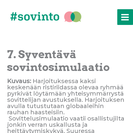
Siirry
sisältöön
7. Syventävä
sovintosimulaatio
Kuvaus:
Harjoituksessa kaksi
keskenään ristiriidassa olevaa ryhmää
pyrkivät löytämään yhteisymmärrystä
sovittelijan avustuksella. Harjoituksen
avulla tutustutaan globaaleihin
rauhan haasteisiin.
Sovittelusimulaatio vaatii osallistujilta
jonkin verran uskallusta ja
heittäytymiskykyä. Suuressa