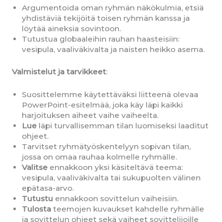
Argumentoida oman ryhmän näkökulmia, etsiä
yhdistäviä tekijöitä toisen ryhmän kanssa ja
löytää aineksia sovintoon.
Tutustua globaaleihin rauhan haasteisiin:
vesipula, vaaliväkivalta ja naisten heikko asema.
Valmistelut ja tarvikkeet
:
Suosittelemme käytettäväksi liitteenä olevaa
PowerPoint-esitelmää, joka käy läpi kaikki
harjoituksen aiheet vaihe vaiheelta.
Lue
läpi turvallisemman tilan luomiseksi laaditut
ohjeet.
Tarvitset ryhmätyöskentelyyn sopivan tilan,
jossa on omaa rauhaa kolmelle ryhmälle.
Valitse
ennakkoon yksi käsiteltävä teema:
vesipula, vaaliväkivalta tai sukupuolten välinen
epätasa-arvo.
Tutustu
ennakkoon sovittelun vaiheisiin.
Tulosta
teemojen kuvaukset kahdelle ryhmälle
ja sovittelun ohjeet sekä vaiheet sovittelijoille