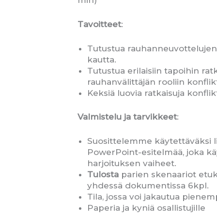
min)
Tavoitteet
:
Tutustua rauhanneuvottelujen 
kautta.
Tutustua erilaisiin tapoihin rat
rauhanvälittäjän rooliin konflikt
Keksiä luovia ratkaisuja konflikt
Valmistelu ja tarvikkeet
:
Suosittelemme käytettäväksi l
PowerPoint-esitelmää, joka käy
harjoituksen vaiheet.
Tulosta
parien skenaariot etu
yhdessä dokumentissa 6kpl.
Tila, jossa voi jakautua pienem
Paperia ja kyniä osallistujille