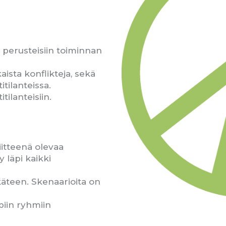
perusteisiin toiminnan
kaista konflikteja, sekä
itilanteissa.
itilanteisiin.
iitteenä olevaa
 läpi kaikki
käteen. Skenaarioita on
piin ryhmiin