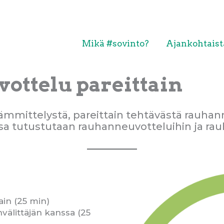
Mikä #sovinto?
Ajankohtaist
ottelu pareittain
ämmittelystä, pareittain tehtävästä rauhan
sa tutustutaan rauhanneuvotteluihin ja rau
ain (25 min)
välittäjän kanssa (25