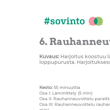
Siirry
sisältöön
6. Rauhanneuv
Kuvaus:
Harjoitus koostuu l
loppupurusta. Harjoitukses
Kesto:
55 minuuttia
Osa I: Lämmittely (5 min)
Osa II: Rauhanneuvottelu pareitt
Osa III: Rauhanneuvottelu rauhan