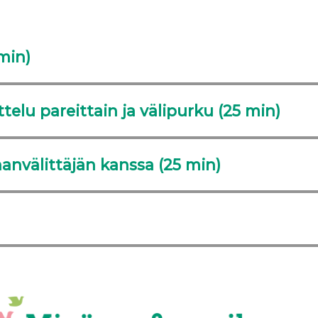
min)
telu pareittain ja välipurku (25 min)
hanvälittäjän kanssa (
25 min)