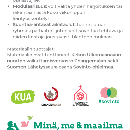
osallistujille.
Modulaarisuus:
voit valita yhden harjoituksen
tai
rakentaa niistä koko viikonlopun
leirityöskentelyn.
Suuntaa-antavat aikataulut:
tunnet oman
ryhmäsi parhaiten, joten voit soveltaa tehtäviä ja
niiden kestoja joustavasti tilanteen mukaan.
Materiaalin tuottajat:
Materiaalin ovat tuottaneet
Kirkon Ulkomaanavun
nuorten vaikuttamisverkosto Changemaker
sekä
Suomen Lähetysseura
osana
Sovinto-ohjelmaa
.