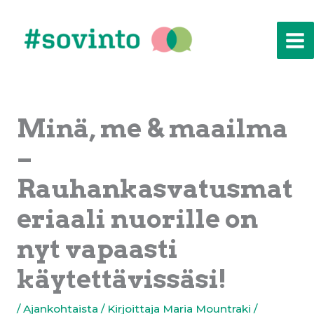
Siirry
sisältöön
Minä, me & maailma
–
Rauhankasvatusmat
eriaali nuorille on
nyt vapaasti
käytettävissäsi!
/
Ajankohtaista
/ Kirjoittaja
Maria Mountraki
/