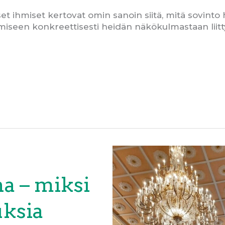
set ihmiset kertovat omin sanoin siitä, mitä sovinto 
ämiseen konkreettisesti heidän näkökulmastaan liit
na – miksi
uksia