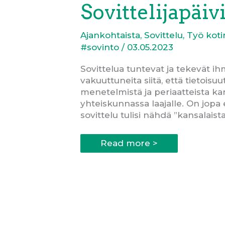
Sovittelijapäiv
Ajankohtaista
,
Sovittelu
,
Työ kot
#sovinto
/
03.05.2023
Sovittelua tuntevat ja tekevät ih
vakuuttuneita siitä, että tietoisuu
menetelmistä ja periaatteista kan
yhteiskunnassa laajalle. On jopa 
sovittelu tulisi nähdä ”kansalais
Sovittelu
Read more >
kansalaistaitona
–
miksi
ja
miten?
Ajatuksia
Sovittelijapäiviltä
2023