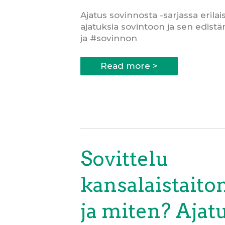
Ajatus sovinnosta -sarjassa erilai
ajatuksia sovintoon ja sen edist
ja #sovinnon
Sovinnon
Read more >
säilyttäminen
vaatii
luottamusta
Sovittelu
kansalaistaito
ja miten? Ajat