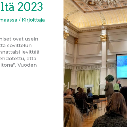
iltä 2023
imaassa
/ Kirjoittaja
miset ovat usein
tta sovittelun
nattaisi levittää
ehdotettu, että
taitona”. Vuoden