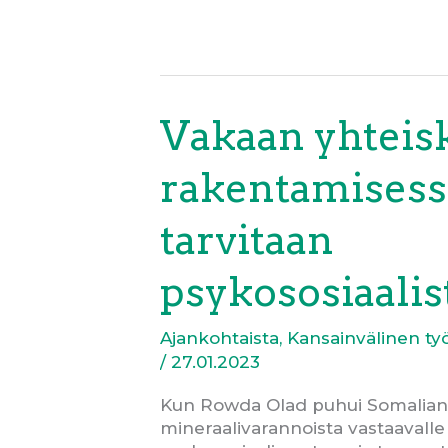
kiusaamisteemoista
la
1.4.
15-
25-
vuotiaille
Helsingissä
Vakaan yhtei
rakentamisess
tarvitaan
psykososiaalis
Ajankohtaista
,
Kansainvälinen ty
/
27.01.2023
Kun Rowda Olad puhui Somalian ö
mineraalivarannoista vastaavalle 