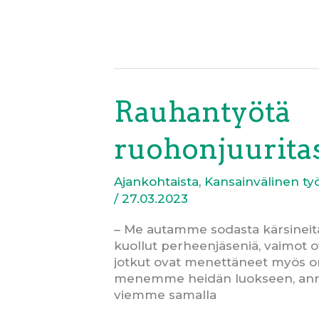
Rauhantyötä
ruohonjuurita
Ajankohtaista
,
Kansainvälinen ty
/
27.03.2023
– Me autamme sodasta kärsineitä
kuollut perheenjäseniä, vaimot ov
jotkut ovat menettäneet myös o
menemme heidän luokseen, an
viemme samalla