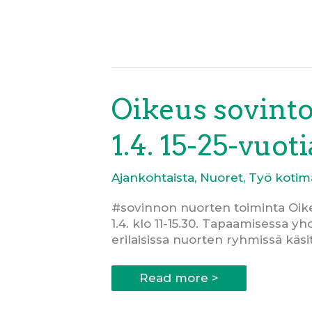
esittäytyy:
Suvi
Autiosaari
aloitti
#sovinnossa
koordinaattorina
Oikeus sovinto
1.4. 15-25-vuot
Ajankohtaista
,
Nuoret
,
Työ kotim
#sovinnon nuorten toiminta Oikeu
1.4. klo 11-15.30. Tapaamisessa y
erilaisissa nuorten ryhmissä käsi
Oikeus
Read more >
sovintoon:
Työpaja