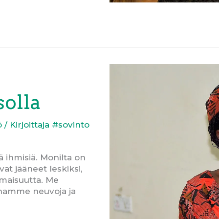
solla
ö
/ Kirjoittaja
#sovinto
 ihmisiä. Monilta on
at jääneet leskiksi,
maisuutta. Me
namme neuvoja ja