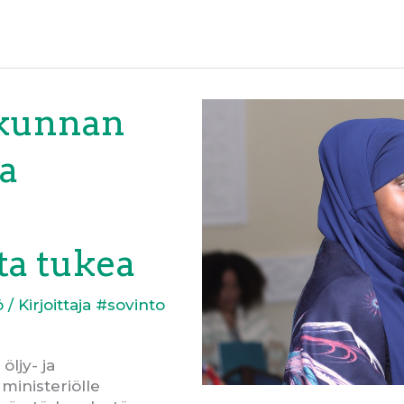
skunnan
a
ta tukea
ö
/ Kirjoittaja
#sovinto
ljy- ja
ministeriölle