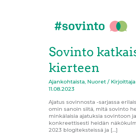
Siirry
sisältöön
Sovinto katkai
kierteen
Ajankohtaista
,
Nuoret
/ Kirjoittaj
11.08.2023
Ajatus sovinnosta -sarjassa erila
omin sanoin siitä, mitä sovinto he
minkälaisia ajatuksia sovintoon 
konkreettisesti heidän näkökulma
2023 blogiteksteissä ja […]