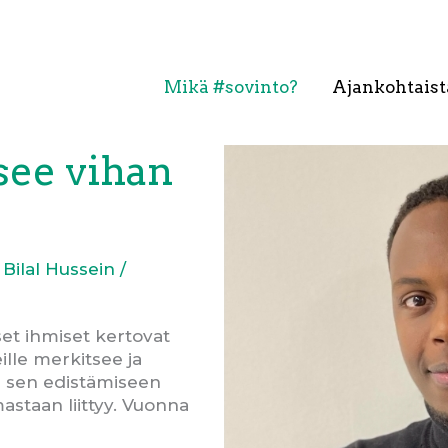
Mikä #sovinto?
Ajankohtaist
see vihan
a
Bilal Hussein
/
iset ihmiset kertovat
ille merkitsee ja
ja sen edistämiseen
staan liittyy. Vuonna