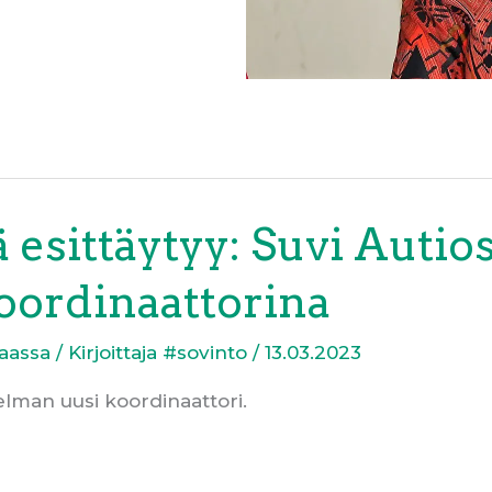
 esittäytyy: Suvi Autiosa
oordinaattorina
aassa
/ Kirjoittaja
#sovinto
/
13.03.2023
elman uusi koordinaattori.