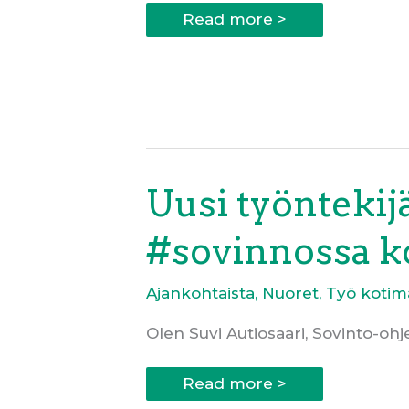
Rauhantyötä
Read more >
ruohonjuuritasolla
Uusi työntekijä
#sovinnossa k
Ajankohtaista
,
Nuoret
,
Työ kotim
Olen Suvi Autiosaari, Sovinto-ohj
Uusi
Read more >
työntekijä