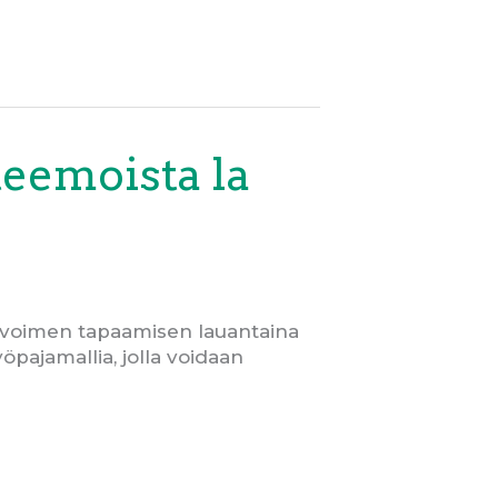
teemoista la
 avoimen tapaamisen lauantaina
öpajamallia, jolla voidaan