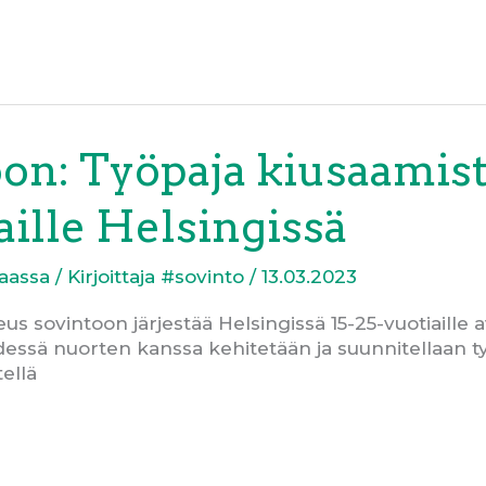
on: Työpaja kiusaamis
iaille Helsingissä
aassa
/ Kirjoittaja
#sovinto
/
13.03.2023
s sovintoon järjestää Helsingissä 15-25-vuotiaille
hdessä nuorten kanssa kehitetään ja suunnitellaan ty
tellä