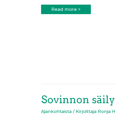
Sovinto
Read more >
katkaisee
vihan
kierteen
Sovinnon säily
Ajankohtaista
/ Kirjoittaja
Ronja 