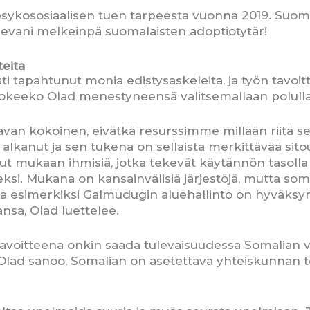
ykososiaalisen tuen tarpeesta vuonna 2019. Suomal
levani melkeinpä suomalaisten adoptiotytär!
teita
ti tapahtunut monia edistysaskeleita, ja työn tavoi
Kokeeko Olad menestyneensä valitsemallaan polull
avan kokoinen, eivätkä resurssimme millään riitä s
n alkanut ja sen tukena on sellaista merkittävää sitou
ut mukaan ihmisiä, jotka tekevät käytännön tasolla
si. Mukana on kansainvälisiä järjestöjä, mutta soma
 ja esimerkiksi Galmudugin aluehallinto on hyväksy
sa, Olad luettelee.
avoitteena onkin saada tulevaisuudessa Somalian v
 Olad sanoo, Somalian on asetettava yhteiskunnan