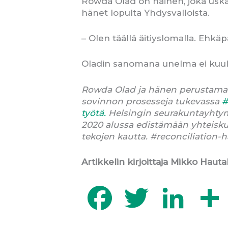
Rowda Olad on nainen, joka uskal
hänet lopulta Yhdysvalloista.
– Olen täällä äitiyslomalla. Ehkä
Oladin sanomana unelma ei kuulos
Rowda Olad ja hänen perustaman
sovinnon prosesseja tukevassa
#
työtä.
Helsingin seurakuntayhtym
2020 alussa edistämään yhteisku
tekojen kautta. #reconciliation-h
Artikkelin kirjoittaja Mikko Haut
F
T
L
a
w
i
c
i
n