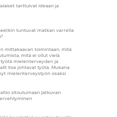
aiset tarttuivat ideaan ja
tteetkin tuntuvat matkan varrella
a?
en mittakaavan toimintaan, mitä
tumista, mitä ei ollut vielä
 työtä mielenterveyden ja
lit itse johtavat työtä. Mukana
nyt mielenterveystyön osaksi
altio sitoutumaan jatkuvan
 tervehtyminen