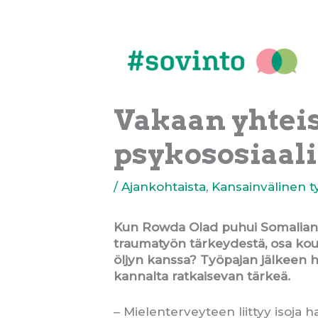
Siirry
sisältöön
Vakaan yhtei
psykososiaali
/
Ajankohtaista
,
Kansainvälinen t
Kun Rowda Olad puhui Somalian öl
traumatyön tärkeydestä, osa koul
öljyn kanssa? Työpajan jälkeen
kannalta ratkaisevan tärkeä.
– Mielenterveyteen liittyy isoja h