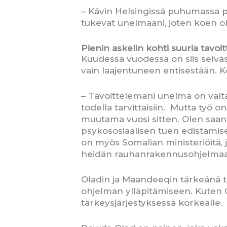
– Kävin Helsingissä puhumassa ps
tukevat unelmaani, joten koen o
Pienin askelin kohti suuria tavoit
Kuudessa vuodessa on siis selväs
vain laajentuneen entisestään. 
– Tavoittelemani unelma on valt
todella tarvittaisiin. Mutta työ o
muutama vuosi sitten. Olen saan
psykososiaalisen tuen edistämisek
on myös Somalian ministeriöitä,
heidän rauhanrakennusohjelmaan
Oladin ja Maandeeqin tärkeänä t
ohjelman ylläpitämiseen. Kuten
tärkeysjärjestyksessä korkealle.