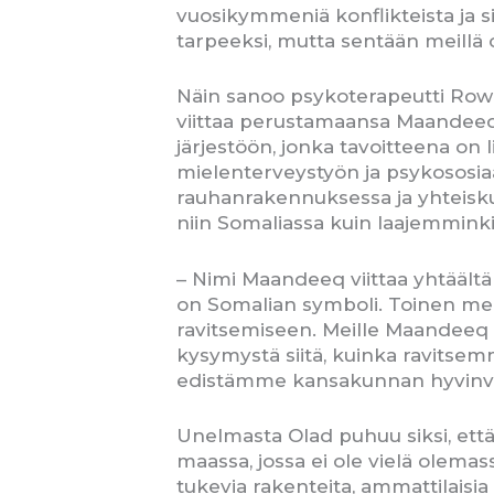
vuosikymmeniä konflikteista ja s
tarpeeksi, mutta sentään meillä 
Näin sanoo psykoterapeutti Rowd
viittaa perustamaansa Maandeeq
järjestöön, jonka tavoitteena on l
mielenterveystyön ja psykososia
rauhanrakennuksessa ja yhteisk
niin Somaliassa kuin laajemminki
– Nimi Maandeeq viittaa yhtäältä
on Somalian symboli. Toinen merk
ravitsemiseen. Meille Maandeeq t
kysymystä siitä, kuinka ravitsem
edistämme kansakunnan hyvinvoin
Unelmasta Olad puhuu siksi, että
maassa, jossa ei ole vielä olema
tukevia rakenteita, ammattilaisia