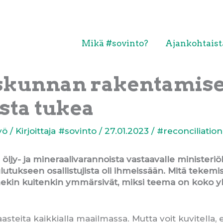
Mikä #sovinto?
Ajankohtaist
skunnan rakentamise
sta tukea
yö
/ Kirjoittaja
#sovinto
/
27.01.2023
/
#reconciliation
jy- ja mineraalivarannoista vastaavalle ministeriöl
utukseen osallistujista oli ihmeissään. Mitä tekemis
 hekin kuitenkin ymmärsivät, miksi teema on koko
aasteita kaikkialla maailmassa. Mutta voit kuvitella,