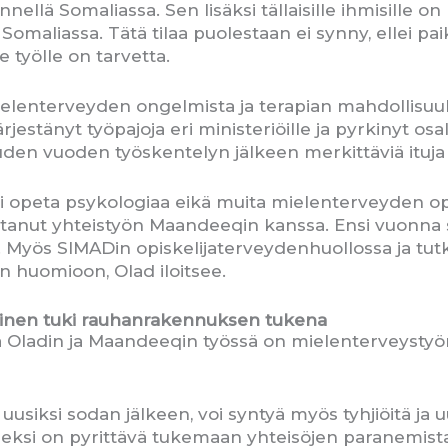
nnellä Somaliassa. Sen lisäksi tällaisille ihmisille on
maliassa. Tätä tilaa puolestaan ei synny, ellei paika
le työlle on tarvetta.
enterveyden ongelmista ja terapian mahdollisuuksist
rjestänyt työpajoja eri ministeriöille ja pyrkinyt osa
den vuoden työskentelyn jälkeen merkittäviä ituja o
 ei opeta psykologiaa eikä muita mielenterveyden 
ttanut yhteistyön Maandeeqin kanssa. Ensi vuonna s
. Myös SIMADin opiskelijaterveydenhuollossa ja tu
 huomioon, Olad iloitsee.
alinen tuki rauhanrakennuksen tukena
Oladin ja Maandeeqin työssä on mielenterveystyön
siksi sodan jälkeen, voi syntyä myös tyhjiöitä ja u
iseksi on pyrittävä tukemaan yhteisöjen paranemista