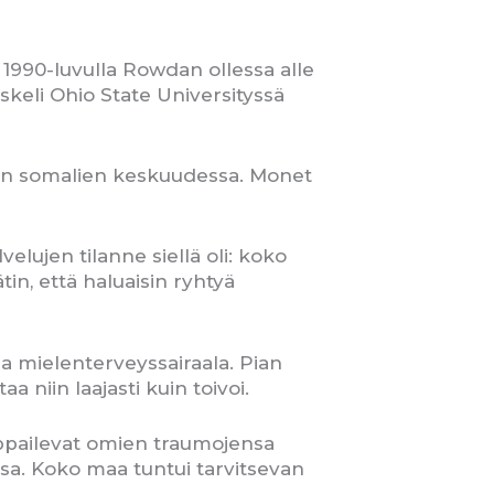
990-luvulla Rowdan ollessa alle
keli Ohio State Universityssä
vien somalien keskuudessa. Monet
lujen tilanne siellä oli: koko
tin, että haluaisin ryhtyä
aa mielenterveyssairaala. Pian
a niin laajasti kuin toivoi.
amppailevat omien traumojensa
sa. Koko maa tuntui tarvitsevan