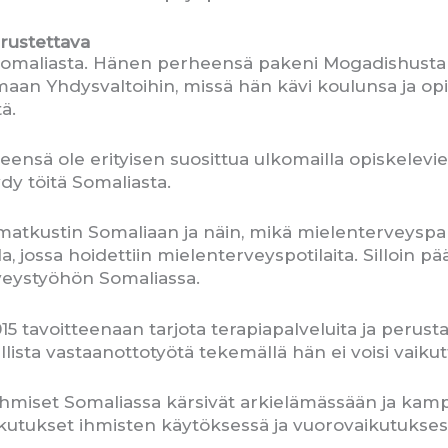
rustettava
Somaliasta. Hänen perheensä pakeni Mogadishusta 1
an Yhdysvaltoihin, missä hän kävi koulunsa ja opis
ä.
yleensä ole erityisen suosittua ulkomailla opiskele
öydy töitä Somaliasta.
matkustin Somaliaan ja näin, mikä mielenterveyspalve
a, jossa hoidettiin mielenterveyspotilaita. Silloin pää
erveystyöhön Somaliassa.
5 tavoitteenaan tarjota terapiapalveluita ja perust
ista vastaanottotyötä tekemällä hän ei voisi vaikutta
ti ihmiset Somaliassa kärsivät arkielämässään ja k
ikutukset ihmisten käytöksessä ja vuorovaikutukses