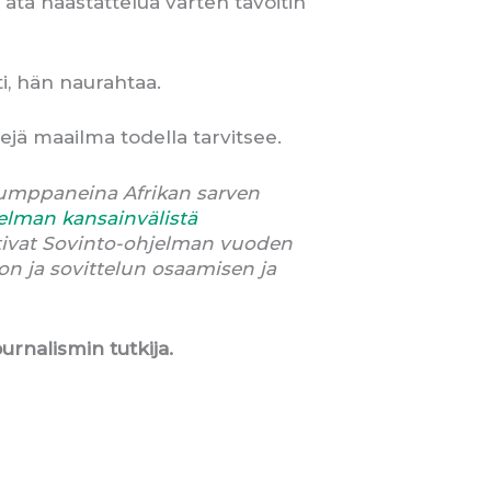
ätä haastattelua varten tavoitin
ti, hän naurahtaa.
jä maailma todella tarvitsee.
kumppaneina Afrikan sarven
elman kansainvälistä
tivat Sovinto-ohjelman vuoden
n ja sovittelun osaamisen ja
urnalismin tutkija.