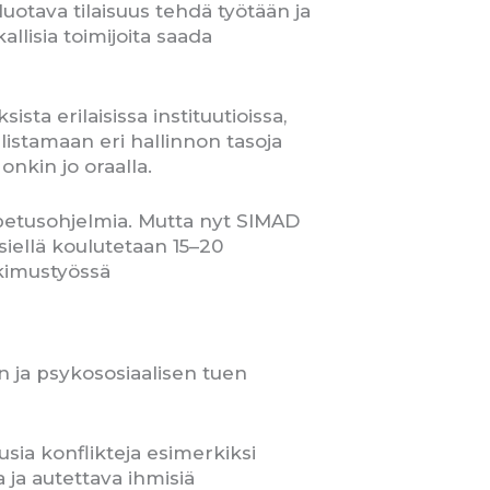
 luotava tilaisuus tehdä työtään ja
llisia toimijoita saada
a erilaisissa instituutioissa,
llistamaan eri hallinnon tasoja
nkin jo oraalla.
opetusohjelmia. Mutta nyt SIMAD
iellä koulutetaan 15–20
tkimustyössä
 ja psykososiaalisen tuen
usia konflikteja esimerkiksi
 ja autettava ihmisiä