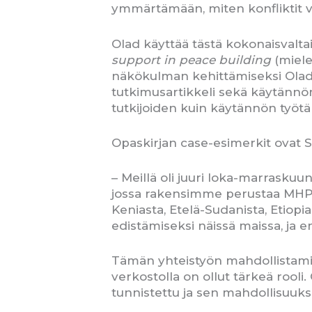
ymmärtämään, miten konfliktit va
Olad käyttää tästä kokonaisvalt
support in peace building
(miel
näkökulman kehittämiseksi Olad
tutkimusartikkeli sekä käytännön
tutkijoiden kuin käytännön työt
Opaskirjan case-esimerkit ovat S
– Meillä oli juuri loka-marrasku
jossa rakensimme perustaa MHPSS-
Keniasta, Etelä-Sudanista, Eti
edistämiseksi näissä maissa, ja
Tämän yhteistyön mahdollistamis
verkostolla on ollut tärkeä rooli
tunnistettu ja sen mahdollisuuks