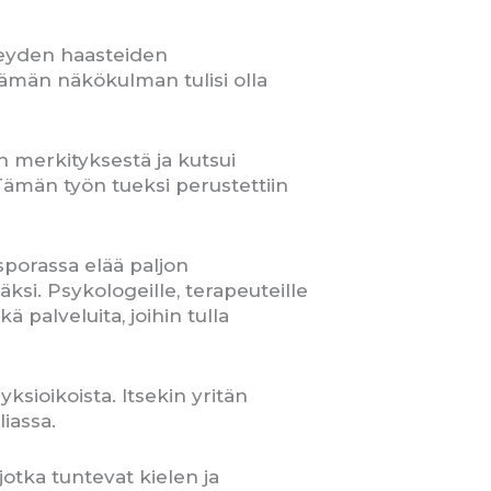
rveyden haasteiden
ämän näkökulman tulisi olla
n merkityksestä ja kutsui
 Tämän työn tueksi perustettiin
sporassa elää paljon
ksi. Psykologeille, terapeuteille
 palveluita, joihin tulla
sioikoista. Itsekin yritän
iassa.
jotka tuntevat kielen ja