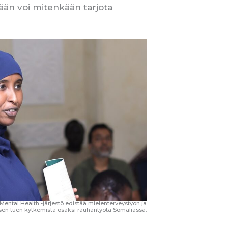
kään voi mitenkään tarjota
tal Health -järjestö edistää mielenterveystyön ja
sen tuen kytkemistä osaksi rauhantyötä Somaliassa.