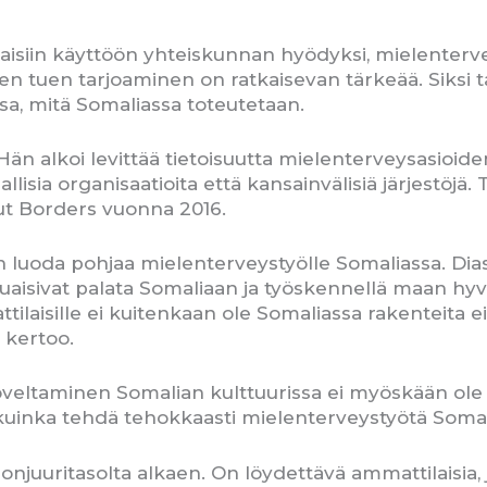
ataisiin käyttöön yhteiskunnan hyödyksi, mielente
n tuen tarjoaminen on ratkaisevan tärkeää. Siksi t
sa, mitä Somaliassa toteutetaan.
än alkoi levittää tietoisuutta mielenterveysasioide
sia organisaatioita että kansainvälisiä järjestöjä.
t Borders vuonna 2016.
n luoda pohjaa mielenterveystyölle Somaliassa. Dia
aluaisivat palata Somaliaan ja työskennellä maan hyvä
laisille ei kuitenkaan ole Somaliassa rakenteita eikä
 kertoo.
eltaminen Somalian kulttuurissa ei myöskään ole yk
 kuinka tehdä tehokkaasti mielenterveystyötä Somal
njuuritasolta alkaen. On löydettävä ammattilaisia, 