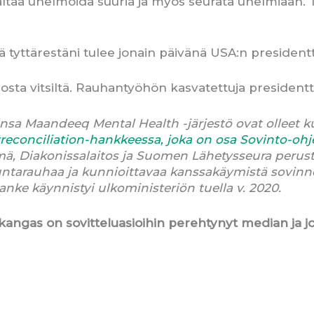
taa unelmoida suuria ja myös seurata unelmiaan. T
pä tyttärestäni tulee jonain päivänä USA:n president
ta vitsiltä. Rauhantyöhön kasvatettuja presidentte
sa Maandeeq Mental Health -järjestö ovat olleet 
reconciliation-hankkeessa, joka on osa Sovinto-ohj
ä, Diakonissalaitos ja Suomen Lähetysseura perus
ntarauhaa ja kunnioittavaa kanssakäymistä sovinno
anke käynnistyi ulkoministeriön tuella v. 2020.
akangas on sovitteluasioihin perehtynyt median ja jo
S
h
a