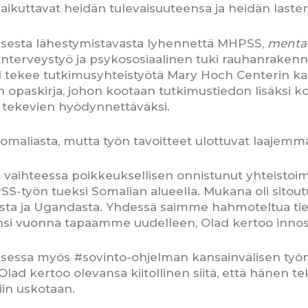
ikuttavat heidän tulevaisuuteensa ja heidän lastens
aisesta lähestymistavasta lyhennettä MHPSS,
mental
enterveystyö ja psykososiaalinen tuki rauhanrake
 tekee tutkimusyhteistyötä Mary Hoch Centerin ka
 opaskirja, johon kootaan tutkimustiedon lisäksi ko
ä tekevien hyödynnettäväksi.
omaliasta, mutta työn tavoitteet ulottuvat laajemma
un vaihteessa poikkeuksellisen onnistunut yhteisto
työn tueksi Somalian alueella. Mukana oli sitoutu
opiasta ja Ugandasta. Yhdessä saimme hahmoteltua
 ensi vuonna tapaamme uudelleen, Olad kertoo inno
essa myös #sovinto-ohjelman kansainvälisen työn 
. Olad kertoo olevansa kiitollinen siitä, että hänen
iin uskotaan.