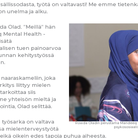
isällissodasta, työtä on valtavasti! Me emme tieten
on unelma ja alku.
a Olad. ”Meillä” hän
 Mental Health -
isätä
alisen tuen painoarvoa
unnan kehitystyössä
n.
 naaraskameliin, joka
itys liittyy mielen
arkoittaa siis
me yhteisön mieltä ja
tia, Olad selittää.
 työsarka on valtava
Rowda Oladin perustama Mandeeq Men
psykososiaali
ssa mielenterveystyötä
 eikä oikein edes tapoja puhua aiheesta.