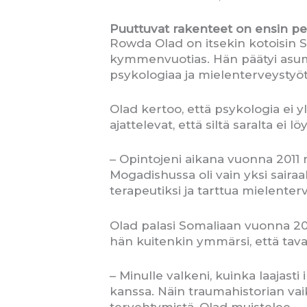
Puuttuvat rakenteet on ensin pe
Rowda Olad on itsekin kotoisin 
kymmenvuotias. Hän päätyi asuma
psykologiaa ja mielenterveystyöt
Olad kertoo, että psykologia ei 
ajattelevat, että siltä saralta ei l
– Opintojeni aikana vuonna 2011 
Mogadishussa oli vain yksi sairaal
terapeutiksi ja tarttua mielent
Olad palasi Somaliaan vuonna 201
hän kuitenkin ymmärsi, että tavall
– Minulle valkeni, kuinka laajas
kanssa. Näin traumahistorian va
tervehtymistä, Olad muistelee.