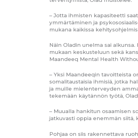
– Jotta ihmisten kapasiteetti sa
ymmärtäminen ja psykososiaalise
mukana kaikissa kehitysohjelmis
Näin Oladin unelma sai alkunsa. H
mukaan keskusteluun sekä kansalli
Maandeeq Mental Health Withou
– Yksi Maandeeqin tavoitteista o
somalitaustaisia ihmisiä, jotka h
ja muille mielenterveyden ammatti
tekemään käytännön työtä, Olad
– Muualla hankitun osaamisen sov
jatkuvasti oppia enemmän siitä,
Pohjaa on siis rakennettava ruoho