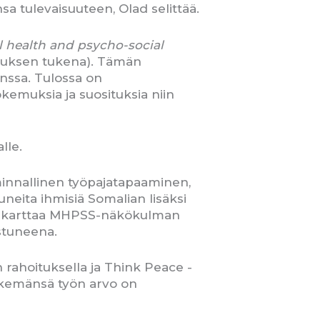
a tulevaisuuteen, Olad selittää.
 health and psycho-social
nnuksen tukena). Tämän
nssa. Tulossa on
kemuksia ja suosituksia niin
lle.
iminnallinen työpajatapaaminen,
neita ihmisiä Somalian lisäksi
 tiekarttaa MHPSS-näkökulman
stuneena.
rahoituksella ja Think Peace -
 tekemänsä työn arvo on