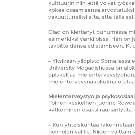
kulttuurin niin, että voivat työske
kokea osaamisensa arvostetuksi So
vakuuttuneiksi siitä, että tällaisel
Olad on kiertänyt puhumassa miel
esimerkiksi vankiloissa. Hän on jä
tavoitteidensa edistämiseen. Kuu
– Yksikään yliopisto Somaliassa
University Mogadishussa on aloi
opiskelijaa mielenterveystyöhön
mielenterveysnäkökulma otetaan
Mielenterveystyö ja psykososia
Toinen keskeinen juonne Rowda 
kytkeminen osaksi rauhantyötä.
– Kun yhteiskuntaa rakennetaan uu
heimojen välille. Niiden välttäm