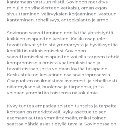
kantamaan vastuun niistä. Sovinnon merkitys
minulle on vihakierteen katkaisu, oman egon
sivuuttaminen, vääryyksien korjaaminen, vastuun
kantaminen, rehellisyys, anteeksianto ja armo.
Sovinnon saavuttaminen edellyttää yhteistyötä
kaikkien osapuolten kesken. Kaikki osapuolet
tavoittelevat yhteistä ymmärrystä ja hyväksyntää
konfliktin ratkaisemiseksi. Sovinnon
saavuttamiseksi osapuolten voi olla tarpeen tehdä
kompromisseja omista vaatimuksistaan ja
tavoitteistaan, jotta voidaan löytää tasapaino.
Keskustelu on keskeinen osa sovintoprosessia.
Osapuolten on ilmaistava avoimesti ja rehellisesti
näkemyksensä, huolensa ja tarpeensa, jotta
voidaan ymmärtää toistensa näkökulmia.
Kyky tuntea empatiaa toisten tunteita ja tarpeita
kohtaan on merkittävää. Kyky asettua toisen
asemaan auttaa ymmärtämään, miksi toinen
saattaa nähdä asiat tietyllä tavalla. Sovinnossa on