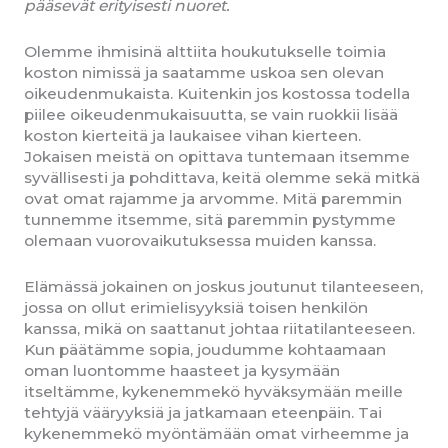
pääsevät erityisesti nuoret.
Olemme ihmisinä alttiita houkutukselle toimia
koston nimissä ja saatamme uskoa sen olevan
oikeudenmukaista. Kuitenkin jos kostossa todella
piilee oikeudenmukaisuutta, se vain ruokkii lisää
koston kierteitä ja laukaisee vihan kierteen.
Jokaisen meistä on opittava tuntemaan itsemme
syvällisesti ja pohdittava, keitä olemme sekä mitkä
ovat omat rajamme ja arvomme. Mitä paremmin
tunnemme itsemme, sitä paremmin pystymme
olemaan vuorovaikutuksessa muiden kanssa.
Elämässä jokainen on joskus joutunut tilanteeseen,
jossa on ollut erimielisyyksiä toisen henkilön
kanssa, mikä on saattanut johtaa riitatilanteeseen.
Kun päätämme sopia, joudumme kohtaamaan
oman luontomme haasteet ja kysymään
itseltämme, kykenemmekö hyväksymään meille
tehtyjä vääryyksiä ja jatkamaan eteenpäin. Tai
kykenemmekö myöntämään omat virheemme ja