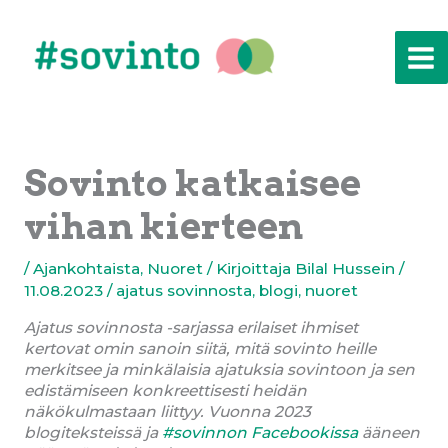
Siirry
sisältöön
Sovinto katkaisee
vihan kierteen
/
Ajankohtaista
,
Nuoret
/ Kirjoittaja
Bilal Hussein
/
11.08.2023
/
ajatus sovinnosta
,
blogi
,
nuoret
Ajatus sovinnosta -sarjassa erilaiset ihmiset
kertovat omin sanoin siitä, mitä sovinto heille
merkitsee ja minkälaisia ajatuksia sovintoon ja sen
edistämiseen konkreettisesti heidän
näkökulmastaan liittyy. Vuonna 2023
blogiteksteissä ja
#sovinnon Facebookissa
ääneen