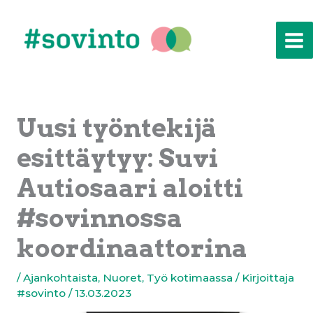
Siirry
sisältöön
Uusi työntekijä
esittäytyy: Suvi
Autiosaari aloitti
#sovinnossa
koordinaattorina
/
Ajankohtaista
,
Nuoret
,
Työ kotimaassa
/ Kirjoittaja
#sovinto
/
13.03.2023