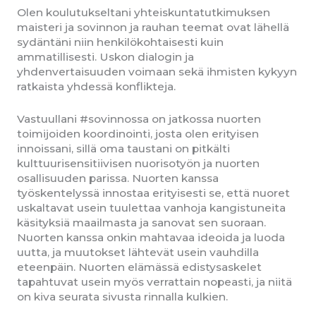
Olen koulutukseltani yhteiskuntatutkimuksen
maisteri ja sovinnon ja rauhan teemat ovat lähellä
sydäntäni niin henkilökohtaisesti kuin
ammatillisesti. Uskon dialogin ja
yhdenvertaisuuden voimaan sekä ihmisten kykyyn
ratkaista yhdessä konflikteja.
Vastuullani #sovinnossa on jatkossa nuorten
toimijoiden koordinointi, josta olen erityisen
innoissani, sillä oma taustani on pitkälti
kulttuurisensitiivisen nuorisotyön ja nuorten
osallisuuden parissa. Nuorten kanssa
työskentelyssä innostaa erityisesti se, että nuoret
uskaltavat usein tuulettaa vanhoja kangistuneita
käsityksiä maailmasta ja sanovat sen suoraan.
Nuorten kanssa onkin mahtavaa ideoida ja luoda
uutta, ja muutokset lähtevät usein vauhdilla
eteenpäin. Nuorten elämässä edistysaskelet
tapahtuvat usein myös verrattain nopeasti, ja niitä
on kiva seurata sivusta rinnalla kulkien.