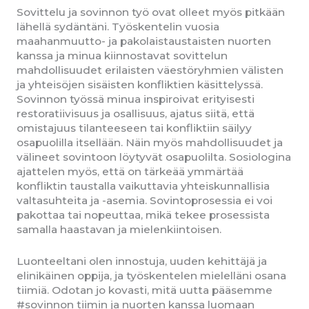
Sovittelu ja sovinnon työ ovat olleet myös pitkään
lähellä sydäntäni. Työskentelin vuosia
maahanmuutto- ja pakolaistaustaisten nuorten
kanssa ja minua kiinnostavat sovittelun
mahdollisuudet erilaisten väestöryhmien välisten
ja yhteisöjen sisäisten konfliktien käsittelyssä.
Sovinnon työssä minua inspiroivat erityisesti
restoratiivisuus ja osallisuus, ajatus siitä, että
omistajuus tilanteeseen tai konfliktiin säilyy
osapuolilla itsellään. Näin myös mahdollisuudet ja
välineet sovintoon löytyvät osapuolilta. Sosiologina
ajattelen myös, että on tärkeää ymmärtää
konfliktin taustalla vaikuttavia yhteiskunnallisia
valtasuhteita ja -asemia. Sovintoprosessia ei voi
pakottaa tai nopeuttaa, mikä tekee prosessista
samalla haastavan ja mielenkiintoisen.
Luonteeltani olen innostuja, uuden kehittäjä ja
elinikäinen oppija, ja työskentelen mielelläni osana
tiimiä. Odotan jo kovasti, mitä uutta pääsemme
#sovinnon tiimin ja nuorten kanssa luomaan