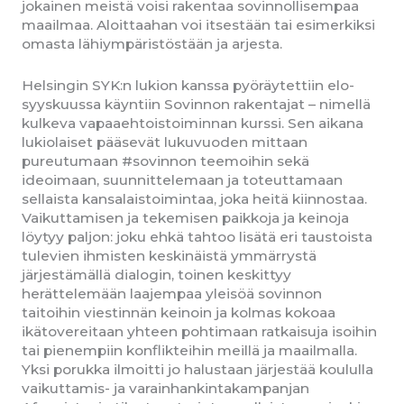
jokainen meistä voisi rakentaa sovinnollisempaa
maailmaa. Aloittaahan voi itsestään tai esimerkiksi
omasta lähiympäristöstään ja arjesta.
Helsingin SYK:n lukion kanssa pyöräytettiin elo-
syyskuussa käyntiin Sovinnon rakentajat – nimellä
kulkeva vapaaehtoistoiminnan kurssi. Sen aikana
lukiolaiset pääsevät lukuvuoden mittaan
pureutumaan #sovinnon teemoihin sekä
ideoimaan, suunnittelemaan ja toteuttamaan
sellaista kansalaistoimintaa, joka heitä kiinnostaa.
Vaikuttamisen ja tekemisen paikkoja ja keinoja
löytyy paljon: joku ehkä tahtoo lisätä eri taustoista
tulevien ihmisten keskinäistä ymmärrystä
järjestämällä dialogin, toinen keskittyy
herättelemään laajempaa yleisöä sovinnon
taitoihin viestinnän keinoin ja kolmas kokoaa
ikätovereitaan yhteen pohtimaan ratkaisuja isoihin
tai pienempiin konflikteihin meillä ja maailmalla.
Yksi porukka ilmoitti jo halustaan järjestää koululla
vaikuttamis- ja varainhankintakampanjan