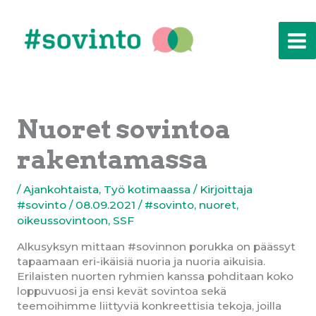
Siirry
sisältöön
Nuoret sovintoa
rakentamassa
/
Ajankohtaista
,
Työ kotimaassa
/ Kirjoittaja
#sovinto
/
08.09.2021
/
#sovinto
,
nuoret
,
oikeussovintoon
,
SSF
Alkusyksyn mittaan #sovinnon porukka on päässyt
tapaamaan eri-ikäisiä nuoria ja nuoria aikuisia.
Erilaisten nuorten ryhmien kanssa pohditaan koko
loppuvuosi ja ensi kevät sovintoa sekä
teemoihimme liittyviä konkreettisia tekoja, joilla