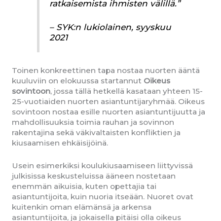
ratkaisemista ihmisten välillä.”
– SYK:n lukiolainen, syyskuu
2021
Toinen konkreettinen tapa nostaa nuorten ääntä
kuuluviin on elokuussa startannut
Oikeus
sovintoon
, jossa tällä hetkellä kasataan yhteen 15-
25-vuotiaiden nuorten asiantuntijaryhmää. Oikeus
sovintoon nostaa esille nuorten asiantuntijuutta ja
mahdollisuuksia toimia rauhan ja sovinnon
rakentajina sekä väkivaltaisten konfliktien ja
kiusaamisen ehkäisijöinä.
Usein esimerkiksi koulukiusaamiseen liittyvissä
julkisissa keskusteluissa ääneen nostetaan
enemmän aikuisia, kuten opettajia tai
asiantuntijoita, kuin nuoria itseään. Nuoret ovat
kuitenkin oman elämänsä ja arkensa
asiantuntijoita, ja jokaisella pitäisi olla oikeus