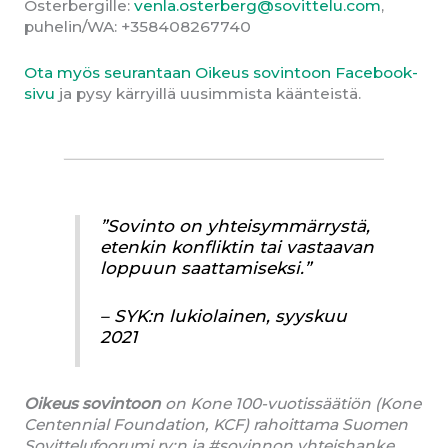
Österbergille:
venla.osterberg@sovittelu.com
,
puhelin/WA: +358408267740
Ota myös seurantaan Oikeus sovintoon Facebook-
sivu
ja pysy kärryillä uusimmista käänteistä.
”Sovinto on yhteisymmärrystä,
etenkin konfliktin tai vastaavan
loppuun saattamiseksi.”
– SYK:n lukiolainen, syyskuu
2021
Oikeus sovintoon
on Kone 100-vuotissäätiön (Kone
Centennial Foundation, KCF) rahoittama Suomen
Sovittelufoorumi ry:n ja #sovinnon yhteishanke,