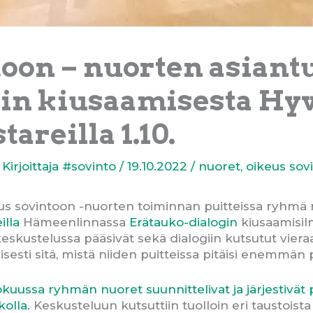
toon – nuorten asian
ogin kiusaamisesta Hyv
areilla 1.10.
 Kirjoittaja
#sovinto
/
19.10.2022
/
nuoret
,
oikeus sov
s sovintoon -nuorten toiminnan puitteissa ryhmä nu
illa
Hämeenlinnassa
Erätauko-dialogin
kiusaamisilm
skustelussa pääsivät sekä dialogiin kutsutut viera
yisesti sitä, mistä niiden puitteissa pitäisi enemmän
ussa ryhmän nuoret suunnittelivat ja järjestivät
kolla
. Keskusteluun kutsuttiin tuolloin eri taustoista