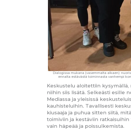
Dialogissa mukana (vasemmalta alkaen): nuorisolä
ennalta estävästä toiminnasta vanhempi kon
Keskustelu aloitettiin kysymällä,
niihin siis lisätä. Selkeästi esil
Mediassa ja yleisissä keskustelui
kauhisteluihin. Tavallisesti kesku
kiusaaja ja puhua sitten siitä, mit
toimiviin ja kestäviin ratkaisuihi
vain häpeää ja poissulkemista.