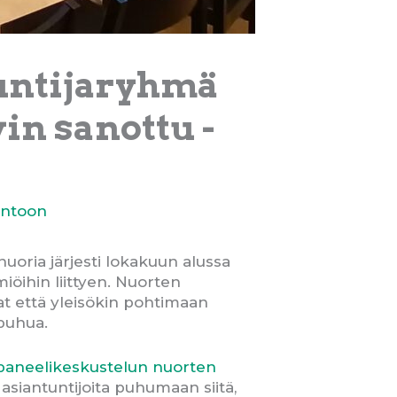
tuntijaryhmä
in sanottu -
intoon
oria järjesti lokakuun alussa
iöihin liittyen. Nuorten
at että yleisökin pohtimaan
 puhua.
 paneelikeskustelun nuorten
 asiantuntijoita puhumaan siitä,