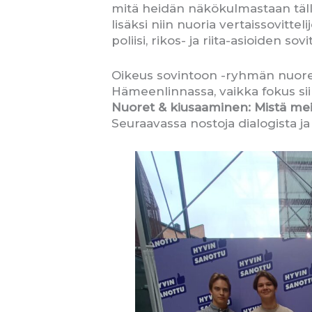
mitä heidän näkökulmastaan tällä
lisäksi niin nuoria vertaissovitte
poliisi, rikos- ja riita-asioiden sov
Oikeus sovintoon -ryhmän nuore
Hämeenlinnassa, vaikka fokus si
Nuoret & kiusaaminen: Mistä meid
Seuraavassa nostoja dialogista ja