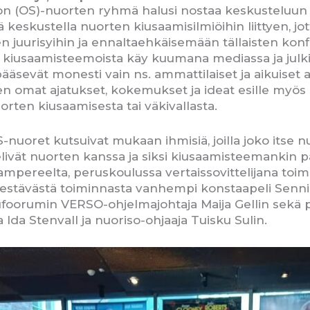
(OS)-nuorten ryhmä halusi nostaa keskusteluun erit
lä keskustella nuorten kiusaamisilmiöihin liittyen, jot
n juurisyihin ja ennaltaehkäisemään tällaisten konfl
 kiusaamisteemoista käy kuumana mediassa ja julkis
äsevät monesti vain ns. ammattilaiset ja aikuiset a
n omat ajatukset, kokemukset ja ideat esille myös s
orten kiusaamisesta tai väkivallasta.
S-nuoret kutsuivat mukaan ihmisiä, joilla joko itse n
livät nuorten kanssa ja siksi kiusaamisteemankin par
Tampereelta, peruskoulussa vertaissovittelijana toim
 estävästä toiminnasta vanhempi konstaapeli Senni
ufoorumin VERSO-ohjelmajohtaja Maija Gellin sekä 
Ida Stenvall ja nuoriso-ohjaaja Tuisku Sulin.