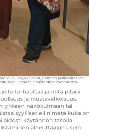
ä Ville, Eva ja Cristian, Hämeen poliisilaitoksen
ellin sekä Hämeenlinnasta Nuorisovaltuuston
oita turhauttaa ja mitä pitäisi
ipuolisuus ja mustavalkoisuus.
hin, yhteen näkökulmaan tai
nistaa syylliset eli nimetä kuka on
nni aidosti käytännön tasolla
yyllistäminen aiheuttaakin usein