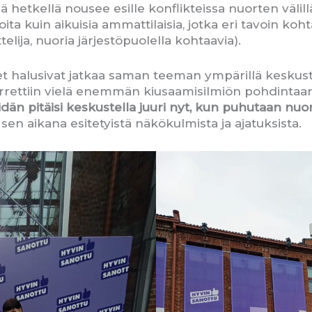
 hetkellä nousee esille konflikteissa nuorten välil
lijoita kuin aikuisia ammattilaisia, jotka eri tavoin k
ittelija, nuoria järjestöpuolella kohtaavia).
t halusivat jatkaa saman teeman ympärillä keskust
irrettiin vielä enemmän kiusaamisilmiön pohdintaan
än pitäisi keskustella juuri nyt, kun puhutaan nuo
 sen aikana esitetyistä näkökulmista ja ajatuksista.