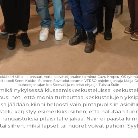
äkäri Miila Halonsaari, vertaissovittelijanakin toiminut Cazu Kropsu, OS-ryhmäst
staapeli Senni Kokko, Suomen Sovittelufoorumin VERSO-ohjelmajohtaja Maija G
puheenjohtajan Ida Stenvall ja nuoriso-ohjaaja Tuisku Sulin.
 mikä nykyisessä kiusaamiskeskusteluissa keskustelij
le nousi heti, että monia turhauttaa keskustelujen yks
ssa jäädään kiinni helposti vain pintapuolisiin asioi
stelu kärjistyy esimerkiksi siihen, että halutaan tun
ä rangaistuksia pitäisi tälle jakaa. Näin ei päästä kii
n tai siihen, miksi lapset tai nuoret voivat pahoin. S