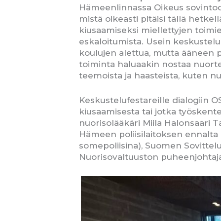
Hämeenlinnassa Oikeus sovintoon 
mistä oikeasti pitäisi tällä hetkel
kiusaamiseksi miellettyjen toimie
eskaloitumista. Usein keskustelu
koulujen alettua, mutta ääneen pä
toiminta haluaakin nostaa nuorte
teemoista ja haasteista, kuten nu
Keskustelufestareille dialogiin O
kiusaamisesta tai jotka työskente
nuorisolääkäri Miila Halonsaari 
Hämeen poliisilaitoksen ennalta
somepoliisina), Suomen Sovittel
Nuorisovaltuuston puheenjohtaja 