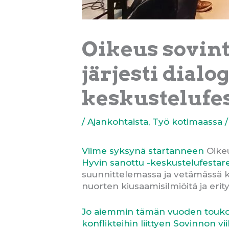
Oikeus sovin
järjesti dial
keskustelufest
/
Ajankohtaista
,
Työ kotimaassa
/
Viime syksynä startanneen
Oikeu
Hyvin sanottu -keskustelufestare
suunnittelemassa ja vetämässä ke
nuorten kiusaamisilmiöitä ja erit
Jo aiemmin tämän vuoden toukoku
konflikteihin liittyen Sovinnon vii