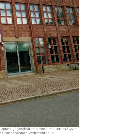
upunki järjestivät ensimmäistä kertaa Hyvin
022 Hämeenlinnan Verkatehtaalla.