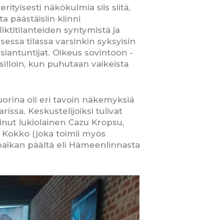
yisesti näkökulmia siis siitä,
ta päästäisiin kiinni
iktitilanteiden syntymistä ja
essa tilassa varsinkin syksyisin
siantuntijat. Oikeus sovintoon -
illoin, kun puhutaan vaikeista
uorina oli eri tavoin näkemyksiä
issa. Keskustelijoiksi tulivat
inut lukiolainen Cazu Kropsu,
 Kokko (joka toimii myös
paikan päältä eli Hämeenlinnasta