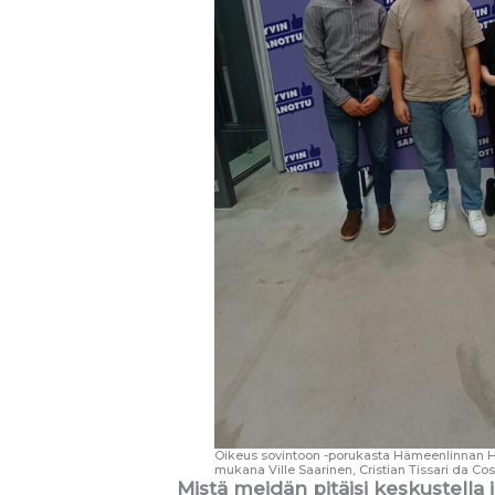
Oikeus sovintoon -porukasta Hämeenlinnan Hyvi
mukana Ville Saarinen, Cristian Tissari da Cos
Mistä meidän pitäisi keskustella