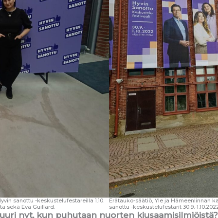
n sanottu -keskustelufestareilla 1.10.
Erätauko-säätiö, Yle ja Hämeenlinnan ka
ta sekä Eva Guillard.
sanottu -keskustelufestarit 30.9.-1.10.2
 juuri nyt, kun puhutaan nuorten kiusaamisilmiöistä?