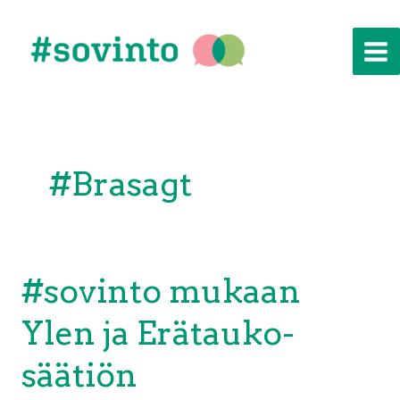
Siirry
sisältöön
#brasagt
#sovinto mukaan
Ylen ja Erätauko-
säätiön