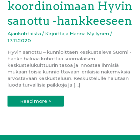
koordinoimaan Hyvin
sanottu -hankkeeseen
Ajankohtaista
/ Kirjoittaja
Hanna Myllynen
/
17.11.2020
Hyvin sanottu – kunnioittaen keskusteleva Suomi -
hanke haluaa kohottaa suomalaisen
keskustelukulttuurin tasoa ja innostaa ihmisiä
mukaan toisia kunnioittavaan, erilaisia näkemyksiä
arvostavaan keskusteluun. Keskustelulle halutaan
luoda turvallisia paikkoja ja […]
#sovinto
Read more >
mukaan
Ylen
ja
Erätauko-
säätiön
koordinoimaan
Hyvin
sanottu