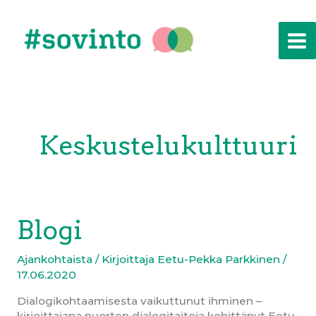
Siirry
sisältöön
Keskustelukulttuuri
Blogi
Ajankohtaista
/ Kirjoittaja
Eetu-Pekka Parkkinen
/
17.06.2020
Dialogikohtaamisesta vaikuttunut ihminen –
kirjoittajana nuorten dialogitaitoja kehittänyt Eetu-