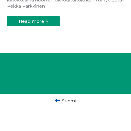
Pekka Parkkinen
Blogi
Read more >
Suomi