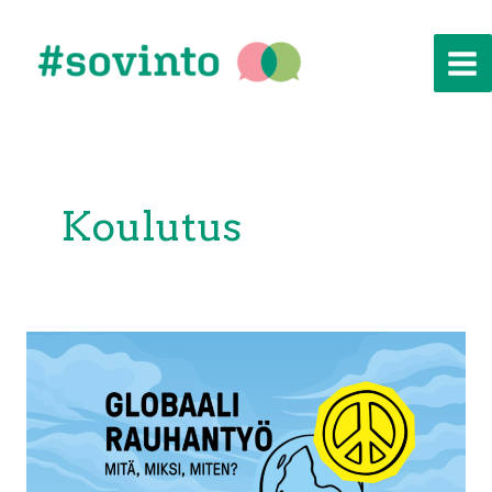
Siirry
sisältöön
Koulutus