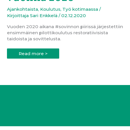
Ajankohtaista
,
Koulutus
,
Työ kotimaassa
/
Kirjoittaja
Sari Enkkelä
/
02.12.2020
Vuoden 2020 aikana #sovinnon piirissä järjestettiin
ensimmäinen pilottikoulutus restoratiivisista
taidoista ja sovittelusta.
Restoratiivisen
Read more >
sovittelun
pilottikoulutus
vuonna
2020