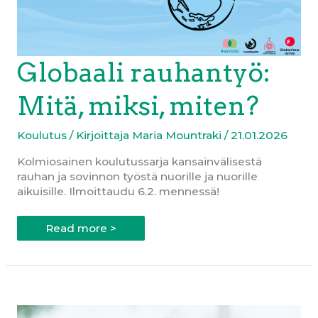
Globaali rauhantyö:
Mitä, miksi, miten?
Koulutus
/ Kirjoittaja
Maria Mountraki
/
21.01.2026
Kolmiosainen koulutussarja kansainvälisestä
rauhan ja sovinnon työstä nuorille ja nuorille
aikuisille. Ilmoittaudu 6.2. mennessä!
Globaali
Read more >
rauhantyö:
Mitä,
miksi,
miten?