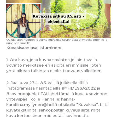
Oululaisten nuorten ideoima kuvakisa sovinnosta erityisesti nuorille ja
nuorille aikuisille.
Kuvakisaan osallistuminen:
1. Ota kuva, joka kuvaa sovintoa jollain tavalla.
Sovinto merkitsee eri asioita eri ihmisille, joten
yhtä oikeaa tulkintaa ei ole. Luovuus valloilleen!
2. Jaa kuva 27.4.-8.5. välillä julkisella tilillä
Instagramissa hashtageilla #YHDESSÄ2022 ja
#sovinnonjuhlat TAI lähettämällä kuva #sovinnon
yhteyspäällikölle Hannalle: hanna-
karoliina.myllynen@hdl.fi otsikolla ”Kuvakisa”. Liitä
kuvatekstiin tai sähköpostiin kuvaus siitä, mitä
kuva kertoo sinun mielestäsi sovinnosta.