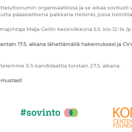
lufoorumin organisaatiossa ja se alkaa sovitusti v
a pääasiallisena paikkana Helsinki, jossa toimitilat
lmajohtaja Maija Gellin keskiviikkona 5.5. klo 12-14 
ntain 17.5
.
aikana lähettämällä hakemuksesi ja CV:s
elemme 3-5 kandidaattia torstain 27.5. aikana.
mustasi!