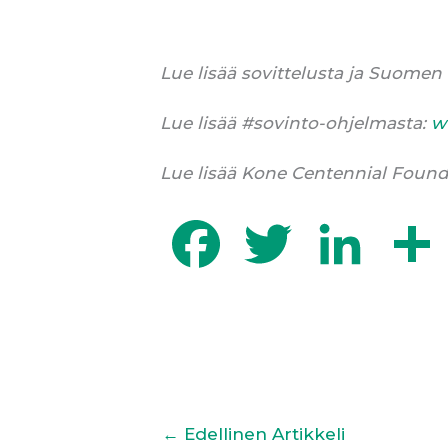
Lue lisää sovittelusta ja Suomen
Lue lisää #sovinto-ohjelmasta:
w
Lue lisää Kone Centennial Found
F
T
L
a
w
i
c
i
n
e
t
k
b
t
e
o
e
d
←
Edellinen Artikkeli
o
r
I