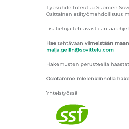
Työsuhde toteutuu Suomen Sovitte
Osittainen etätyömahdollisuus mutt
Lisätietoja tehtävästä antaa ohje
Hae
tehtävään
viimeistään maana
maija.gellin@sovittelu.com
Hakemusten perusteella haastatt
Odotamme mielenkiinnolla hake
Yhteistyössä: