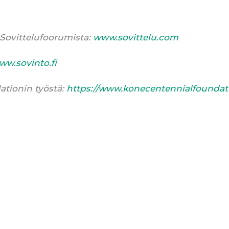
 Sovittelufoorumista:
www.sovittelu.com
ww.sovinto.fi
ationin työstä:
https://www.konecentennialfoundat
S
h
a
r
e