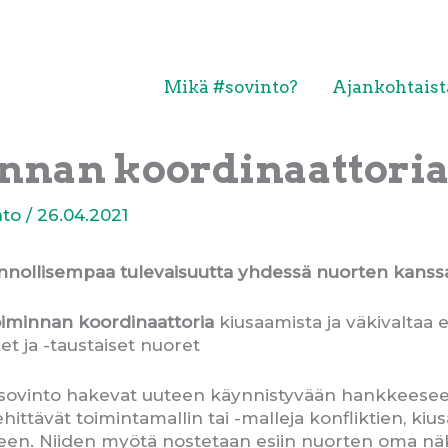
Mikä #sovinto?
Ajankohtaist
nnan koordinaattoria 
nto
/
26.04.2021
nnollisempaa tulevaisuutta yhdessä nuorten kanss
oiminnan koordinaattoria
kiusaamista ja väkivaltaa 
set ja -taustaiset nuoret
sovinto hakevat uuteen käynnistyvään hankkeeseen
hittävät toimintamallin tai -malleja konfliktien, kiu
seen. Niiden myötä nostetaan esiin nuorten oma n