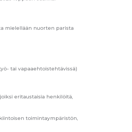
ta mielellään nuorten parista
työ- tai vapaaehtoistehtävissä)
si eritaustaisia henkilöitä,
iintoisen toimintaympäristön,