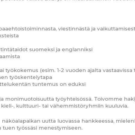
paaehtoistoiminnasta, viestinnästä ja vaikuttamises
ksteista
iestintätaidot suomeksi ja englanniksi
saamista
ai työkokemus (esim. 1-2 vuoden ajalta vastaavissa 
inen työskentelytapa
ittelukentän tuntemus on eduksi
 monimuotoisuutta työyhteisössä. Toivomme hakijoik
 kieli-, kulttuuri- tai vähemmistöryhmiin kuuluvia.
 näköalapaikan uutta luovassa hankkeessa, mielenk
en tuen työssäsi menestymiseen.