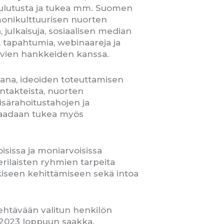
koulutusta ja tukea mm. Suomen
onikulttuurisen nuorten
 julkaisuja, sosiaalisen median
, tapahtumia, webinaareja ja
tävien hankkeiden kanssa.
jana, ideoiden toteuttamisen
ontakteista, nuorten
särahoitustahojen ja
 saadaan tukea myös
isissa ja moniarvoisissa
erilaisten ryhmien tarpeita
nkiseen kehittämiseen sekä intoa
ehtävään valitun henkilön
 2023 loppuun saakka.