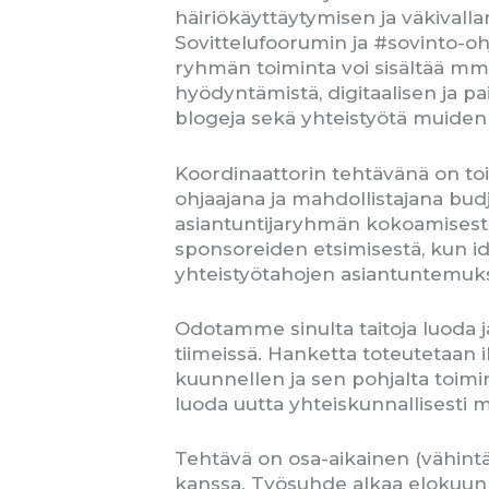
häiriökäyttäytymisen ja väkival
Sovittelufoorumin ja #sovinto-
ryhmän toiminta voi sisältää mm.
hyödyntämistä, digitaalisen ja pa
blogeja sekä yhteistyötä muiden 
Koordinaattorin tehtävänä on toi
ohjaajana ja mahdollistajana budj
asiantuntijaryhmän kokoamisesta
sponsoreiden etsimisestä, kun i
yhteistyötahojen asiantuntemuks
Odotamme sinulta taitoja luoda j
tiimeissä. Hanketta toteutetaan i
kuunnellen ja sen pohjalta toimi
luoda uutta yhteiskunnallisesti m
Tehtävä on osa-aikainen (vähintä
kanssa. Työsuhde alkaa elokuun 