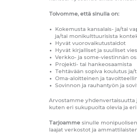
Toivomme, että sinulla on:
Kokemusta kansalais- ja/tai va
ja/tai monikulttuurisista konte
Hyvät vuorovaikutustaidot
Hyvät kirjalliset ja suulliset v
Verkko- ja some-viestinnän o
Projekti- tai hankeosaamista
Tehtävään sopiva koulutus ja/t
Oma-aloitteinen ja tavoitteell
Sovinnon ja rauhantyön ja sov
Arvostamme yhdenvertaisuutta ja
kuten eri sukupuolta olevia ja eri
Tarjoamme
sinulle monipuolisen
laajat verkostot ja ammattilaist