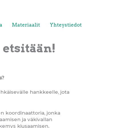
a
Materiaalit
Yhteystiedot
etsitään!
a?
ehkäisevälle hankkeelle, jota
 koordinaattoria, jonka
saamisen ja väkivallan
äkemys kiusaamisen,