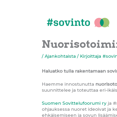
Siirry
sisältöön
Nuorisotoimi
/
Ajankohtaista
/ Kirjoittaja
#sovi
Haluatko tulla rakentamaan sovi
Haemme innostunutta
nuorisot
suunnittelee ja toteuttaa eri-ikäi
Suomen Sovittelufoorumi ry
ja #
ohjauksessa nuoret ideoivat ja ke
ehkäisemiseen ja sovun lisäämi