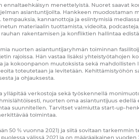
lan ennaltaehkäisyn menettelyistä. Nuoret saavat 
ohjelman asiantuntijoilta. Hankkeen muodostaman m
 tempauksia, kannanottoja ja esiintymisiä mediassa,
inetun materiaalin tuottamista, videoita, podcasteja
rauhan rakentamisen ja konfliktien hallintaa edis
mia nuorten asiantuntijaryhmän toiminnan fasilitoi
etin rajoissa. Hän vastaa lisäksi yhteistyötahojen k
 ja kokoonpanon muutoksista sekä mahdollisten li
deoita toteutetaan ja levitetään. Kehittämistyöhön
esta ja ohjauksesta.
a ylläpitää verkostoja sekä työskennellä monimuoto
hmislähtöisesti, nuorten oma asiantuntijuus edellä 
ntaa suunnitellen. Tarvitset valmiutta start-up-he
erkittävää toimintaa.
än 50 % vuonna 2021) ja siitä sovitaan tarkemmin t
puolessa välissä 2021 ja on määräaikainen vuoden